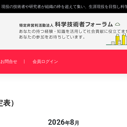
B、現役の技術者や研究者が組織の枠を超えて集い、生涯現役を目指し科
お問合せ
会員ログイン
定表）
2026
8
年
月