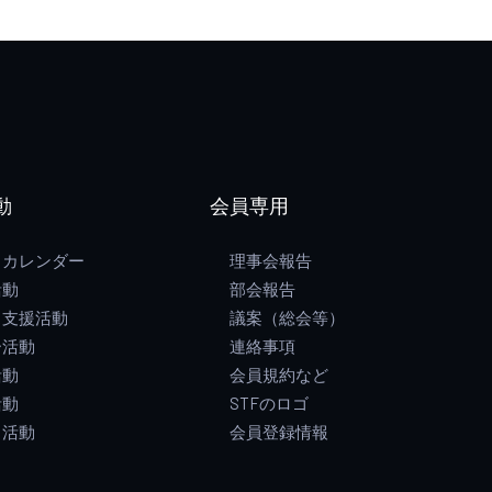
動
会員専用
トカレンダー
理事会報告
活動
部会報告
ス支援活動
議案（総会等）
ー活動
連絡事項
活動
会員規約など
活動
STFのロゴ
ト活動
会員登録情報