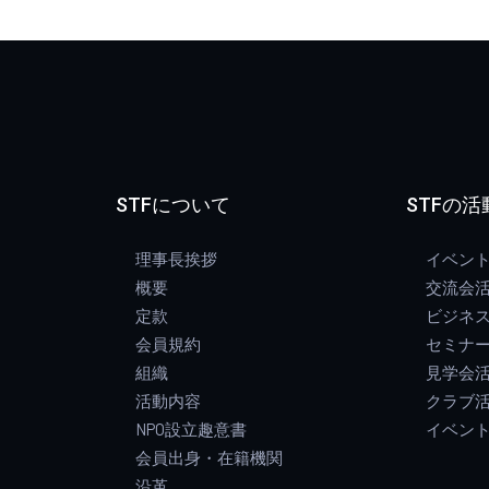
STFについて
STFの活
理事長挨拶
イベン
概要
交流会
定款
ビジネ
会員規約
セミナ
組織
見学会
活動内容
クラブ
NPO設立趣意書
イベン
会員出身・在籍機関
沿革